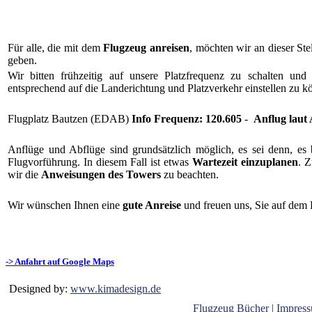
Für alle, die mit dem
Flugzeug anreisen
, möchten wir an dieser Ste
geben.
Wir bitten frühzeitig auf unsere Platzfrequenz zu schalten un
entsprechend auf die Landerichtung und Platzverkehr einstellen zu k
Flugplatz Bautzen (EDAB)
Info Frequenz: 120.605
-
Anflug laut
Anflüge und Abflüge sind grundsätzlich möglich, es sei denn, es 
Flugvorführung. In diesem Fall ist etwas
Wartezeit einzuplanen
. 
wir die
Anweisungen des Towers
zu beachten.
Wir wünschen Ihnen eine
gute Anreise
und freuen uns, Sie auf dem 
-> Anfahrt auf Google Maps
Designed by:
www.kimadesign.de
Flugzeug Bücher |
Impress