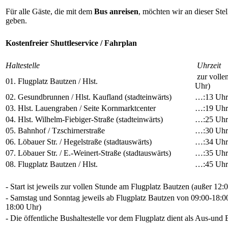
Für alle Gäste, die mit dem
Bus anreisen
, möchten wir an dieser Ste
geben.
Kostenfreier Shuttleservice / Fahrplan
Haltestelle
Uhrzeit
zur vollen
01. Flugplatz Bautzen / Hlst.
Uhr)
02. Gesundbrunnen / Hlst. Kaufland (stadteinwärts)
…:13 Uhr
03. Hlst. Lauengraben / Seite Kornmarktcenter
…:19 Uhr
04. Hlst. Wilhelm-Fiebiger-Straße (stadteinwärts)
…:25 Uhr
05. Bahnhof / Tzschirnerstraße
…:30 Uhr
06. Löbauer Str. / Hegelstraße (stadtauswärts)
…:34 Uhr
07. Löbauer Str. / E.-Weinert-Straße (stadtauswärts)
…:35 Uhr
08. Flugplatz Bautzen / Hlst.
…:45 Uhr
- Start ist jeweils zur vollen Stunde am Flugplatz Bautzen (außer 12:
- Samstag und Sonntag jeweils ab Flugplatz Bautzen von 09:00-18:00
18:00 Uhr)
- Die öffentliche Bushaltestelle vor dem Flugplatz dient als Aus-und 