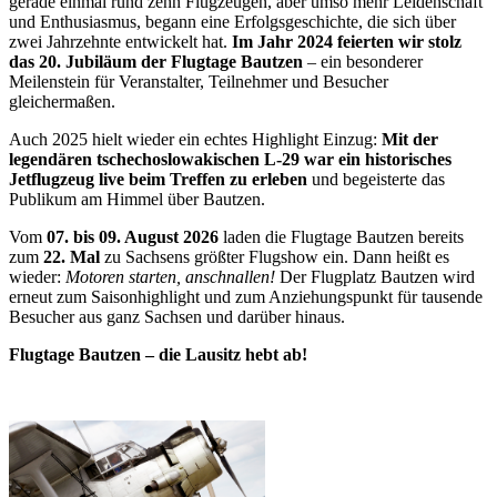
gerade einmal rund zehn Flugzeugen, aber umso mehr Leidenschaft
und Enthusiasmus, begann eine Erfolgsgeschichte, die sich über
zwei Jahrzehnte entwickelt hat.
Im Jahr 2024 feierten wir stolz
das 20. Jubiläum der Flugtage Bautzen
– ein besonderer
Meilenstein für Veranstalter, Teilnehmer und Besucher
gleichermaßen.
Auch 2025 hielt wieder ein echtes Highlight Einzug:
Mit der
legendären tschechoslowakischen L-29 war ein historisches
Jetflugzeug live beim Treffen zu erleben
und begeisterte das
Publikum am Himmel über Bautzen.
Vom
07. bis 09. August 2026
laden die Flugtage Bautzen bereits
zum
22. Mal
zu Sachsens größter Flugshow ein. Dann heißt es
wieder:
Motoren starten, anschnallen!
Der Flugplatz Bautzen wird
erneut zum Saisonhighlight und zum Anziehungspunkt für tausende
Besucher aus ganz Sachsen und darüber hinaus.
Flugtage Bautzen – die Lausitz hebt ab!